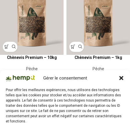
Chènevis Premium – 10kg
Chènevis Premium – 1kg
Pêche
Pêche
42,00
€
7,70
€
HT
HT
Gérer le consentement
55 en stock
66 en stock
Pour offrir les meilleures expériences, nous utilisons des technologies
telles que les cookies pour stocker et/ou accéder aux informations des
appareils. Le fait de consentir à ces technologies nous permettra de
traiter des données telles que le comportement de navigation ou les ID
uniques sur ce site. Le fait de ne pas consentir ou de retirer son
consentement peut avoir un effet négatif sur certaines caractéristiques
et fonctions.