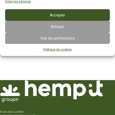
Gérer les services
Accepter
Refuser
Chènevis Premium – 25kg
Chènevis Premium – 5kg
Voir les préférences
Pêche
Pêche
87,50
€
24,50
€
HT
HT
Politique de cookies
52 en stock
50 en stock
6 rue Louis Lumière.