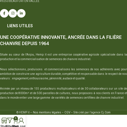
49250 BEAUFORT EN VALLÉE
LIENS UTILES
UNE COOPÉRATIVE INNOVANTE, ANCRÉE DANS LA FILIÈRE
CHANVRE DEPUIS 1964
Située au cœur de l’Anjou, Hemp it est une entreprise coopérative agricole spécialisée dans la
production et la commercialisation de semences de chanvre industriel.
Nous sélectionnons, produisons et commercialisons les semences de nos adhérents avec pour
ambition de construire une agriculture durable, compétitive et responsable dans le respect de nos
valeurs : engagement, enthousiasme, pérennité, audace et qualité.
Animée par un réseau de 155 producteurs multiplicateurs et de 30 collaborateurs sur un site de
production de 8000m² et de 500 parcelles de cultures, nous proposons à nos clients en France et
dans le monde entier une large gamme de variétés de semences certifiées de chanvre industriel.
© HEMP it —
Nos mentions légales
–
CGV
– Site créé par l’agence
Cj.Com
0
Shop
Filters
Mon compte
Cart